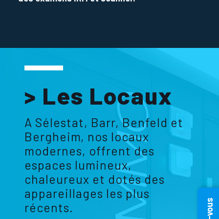
> Les Locaux
A Sélestat, Barr, Benfeld et
Bergheim, nos locaux
modernes, offrent des
espaces lumineux,
chaleureux et dotés des
appareillages les plus
récents.