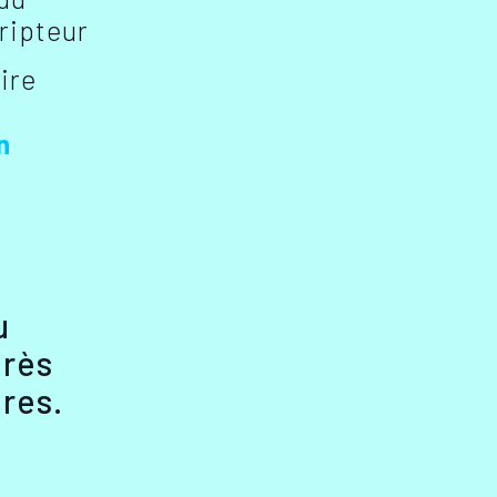
ripteur
ire
n
s
u
près
res.