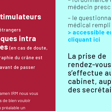
médecin presc
timulateurs
– le questionna
médical rempli
étrangers
> accessible e
iques intra
cliquant ici
res
(en cas de doute,
La prise de
raphie du crâne est
rendez-vou
avant de passer
s’effectue a
cabinet, au
des secrétai
xamen IRM nous vous
 de bien vouloir
 préalable un