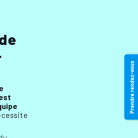
 de
-
Prendre rendez-vous
e
est
quipe
écessite
 du