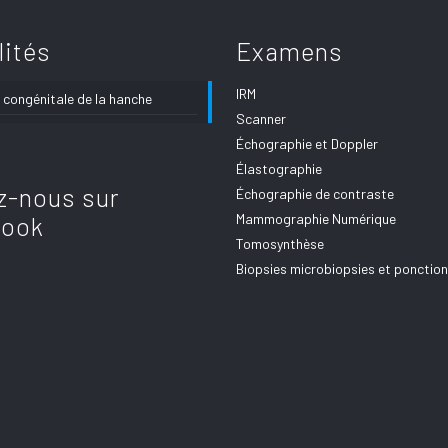
lités
Examens
IRM
 congénitale de la hanche
Scanner
Échographie et Doppler
Élastographie
z-nous sur
Échographie de contraste
Mammographie Numérique
book
Tomosynthèse
Biopsies microbiopsies et ponctio