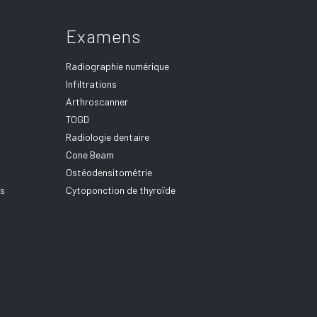
Examens
Radiographie numérique
Infiltrations
Arthroscanner
TOGD
Radiologie dentaire
Cone Beam
Ostéodensitométrie
ns
Cytoponction de thyroïde