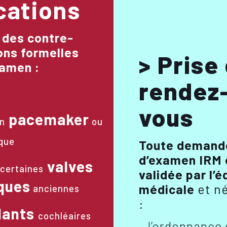
cations
e des contre-
ons formelles
> Prise
xamen :
rendez
vous
pacemaker
un
ou
aque
Toute demand
d’examen IRM 
valves
 certaines
validée par l’é
ques
médicale
et n
anciennes
:
lants
cochléaires
– l’ordonnance