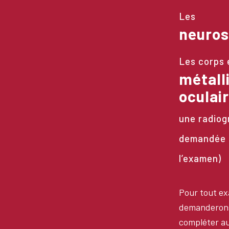
Les
neuros
Les corps 
métall
oculai
une radiog
demandée 
l’examen)
Pour tout e
demanderons
compléter au