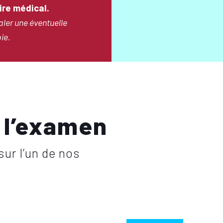
ire médical
.
aler une éventuelle
ie.
 l’examen
sur l’un de nos