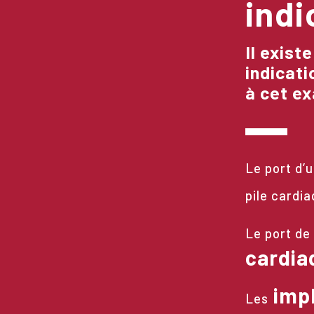
indi
Il exist
indicati
à cet e
Le port d’
pile cardi
Le port de
cardia
imp
Les