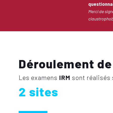
questionna
Merci de sign
claustrophob
Déroulement de
Les examens
IRM
sont réalisés 
2 sites